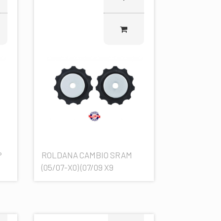
P
ROLDANA CAMBIO SRAM
(05/07-X0) (07/09 X9