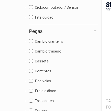
S
Ciclocomputador / Sensor
PEÇ
Fita guidão
Peças
Cambio dianteiro
Cambio traseiro
Cassete
Correntes
Pedivelas
Freio a disco
Trocadores
CA
FO
Coroas