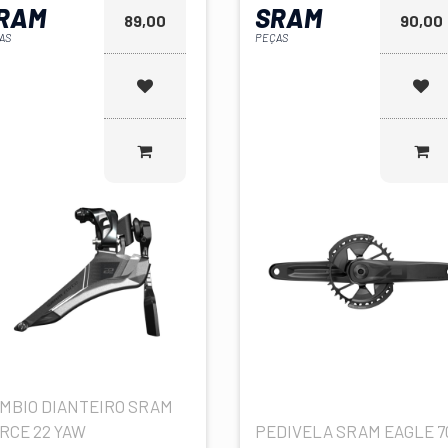
RAM
SRAM
89,00
90,00
AS
PEÇAS
MBIO DIANTEIRO SRAM
RCE 22 YAW
PEDIVELA SRAM EAGLE 7