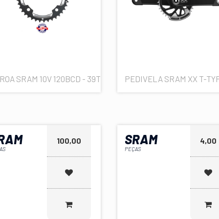
ROA SRAM 10V 120BCD - 39T
PEDIVELA SRAM XX T-TY
RAM
SRAM
100,00
4,00
AS
PEÇAS