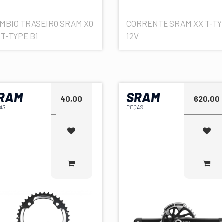
MBIO TRASEIRO SRAM X0
CORRENTE SRAM XX T-T
 T-TYPE B1
12V
RAM
SRAM
40,00
620,00
AS
PEÇAS